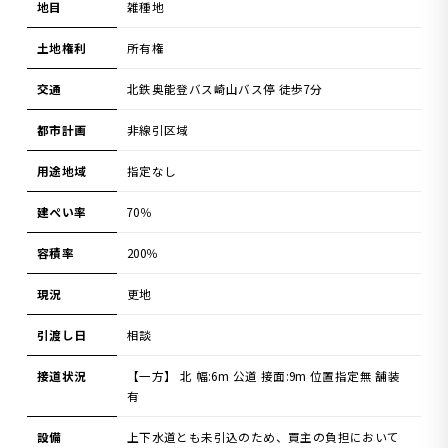
地目
雑種地
土地権利
所有権
交通
北鉄奥能登バス崎山バス停 徒歩7分
都市計画
非線引区域
用途地域
指定なし
建ぺい率
70％
容積率
200％
現況
更地
引渡し日
相談
接道状況
【一方】 北 幅:6m 公道 接面:9m 位置指定無 舗装
有
設備
上下水道とも未引込のため、買主の負担において