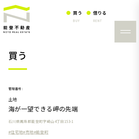
買う
借りる
BUY
RENT
買う
管理番号 :
土地
海が一望できる岬の先端
石川県鳳珠郡能登町字崎山4丁目153-1
住宅地
売地
能登町