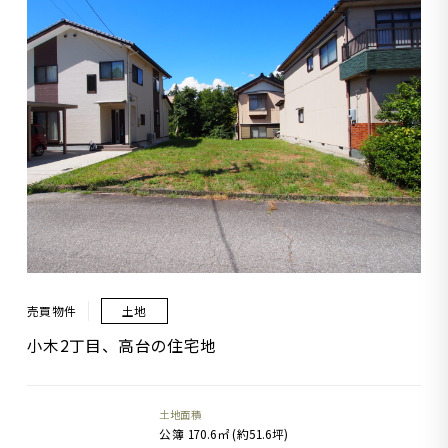
売買物件
土地
小木2丁目、高台の住宅地
土地面積
公簿 170.6㎡ (約51.6坪)