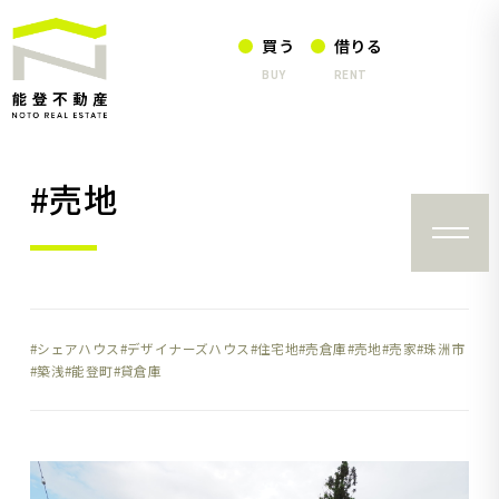
買う
借りる
BUY
RENT
#売地
シェアハウス
デザイナーズハウス
住宅地
売倉庫
売地
売家
珠洲市
築浅
能登町
貸倉庫