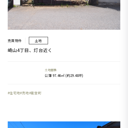
売買物件
土地
崎山4丁目、灯台近く
土地面積
公簿 97.46㎡ (約29.48坪)
住宅地
売地
能登町