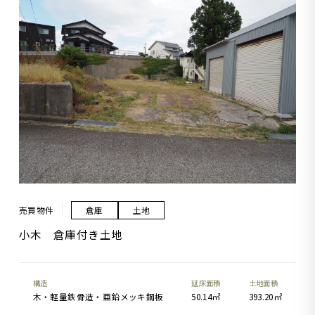
売買物件
倉庫
土地
小木 倉庫付き土地
構造
延床面積
土地面積
木・軽量鉄骨造・亜鉛メッキ鋼板
50.14㎡
393.20㎡