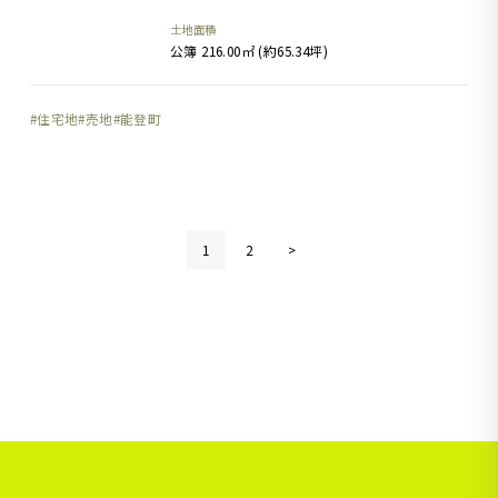
土地面積
公簿 216.00㎡ (約65.34坪)
住宅地
売地
能登町
1
2
>