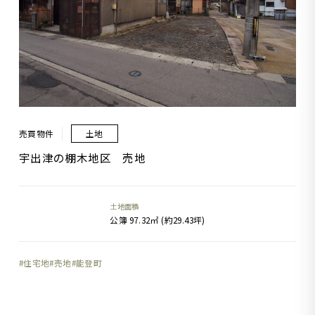
売買物件
土地
宇出津の棚木地区 売地
土地面積
公簿 97.32㎡ (約29.43坪)
住宅地
売地
能登町