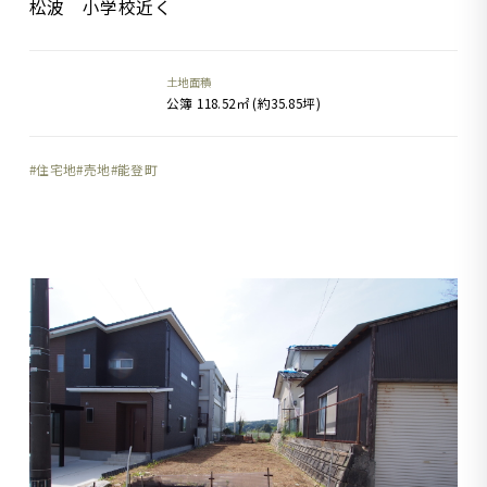
松波 小学校近く
土地面積
公簿 118.52㎡ (約35.85坪)
住宅地
売地
能登町