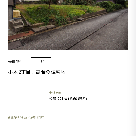
売買物件
土地
小木2丁目、高台の住宅地
土地面積
公簿 221㎡ (約66.85坪)
住宅地
売地
能登町