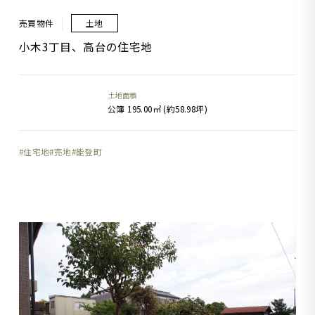
売買物件
土地
小木3丁目、高台の住宅地
土地面積
公簿 195.00㎡ (約58.98坪)
住宅地
売地
能登町