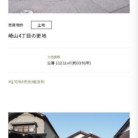
売買物件
土地
崎山4丁目の更地
土地面積
公簿 112.11㎡ (約33.91坪)
住宅地
売地
能登町