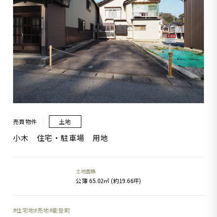
売買物件
土地
小木 住宅・駐車場 用地
土地面積
公簿 65.02㎡ (約19.66坪)
住宅地
売地
能登町